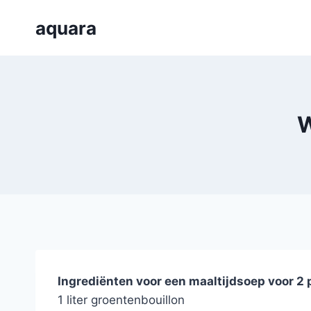
Skip
aquara
to
content
W
Ingrediënten voor een maaltijdsoep voor 2
1 liter groentenbouillon