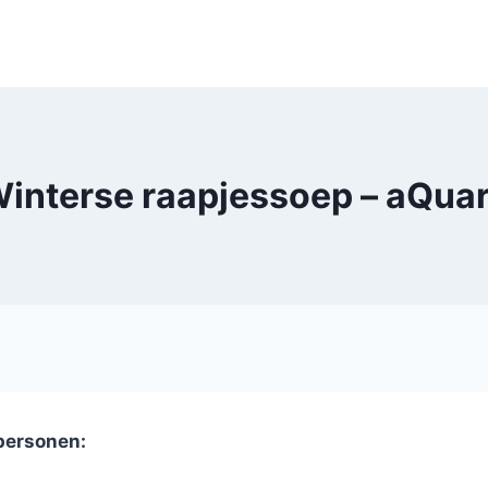
interse raapjessoep – aQua
 personen: