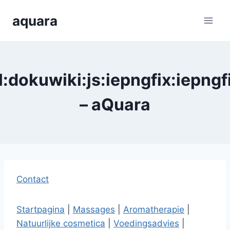
Skip
aquara
to
content
pl:dokuwiki:js:iepngfix:iepngf
– aQuara
Contact
Startpagina
|
Massages
|
Aromatherapie
|
Natuurlijke cosmetica
|
Voedingsadvies
|